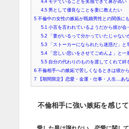
4.4
モテていることを実感できて鼻が高い
4.5
男として優良なことを妻に教えたい
5
不倫中の女性の嫉妬が既婚男性との関係に
5.1
小言を言われているようだから彼が会
5.2
「妻がいるって分かっていたじゃない
5.3
「ストーカーになられたら迷惑だ」と
5.4
「悲しい思いをさせてごめんよ」と一
5.5
自分の代わりのものを渡してくれて絆
6
不倫相手への嫉妬で苦しくなるときは彼か
7
【期間限定】恋愛・金運・仕事・人生…あ
不倫相手に強い嫉妬を感じ
愛した男は譲れない…恋愛に関して