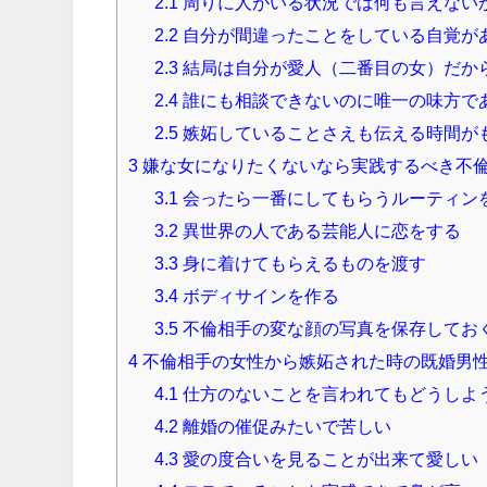
2.1
周りに人がいる状況では何も言えない
2.2
自分が間違ったことをしている自覚が
2.3
結局は自分が愛人（二番目の女）だか
2.4
誰にも相談できないのに唯一の味方で
2.5
嫉妬していることさえも伝える時間が
3
嫌な女になりたくないなら実践するべき不
3.1
会ったら一番にしてもらうルーティン
3.2
異世界の人である芸能人に恋をする
3.3
身に着けてもらえるものを渡す
3.4
ボディサインを作る
3.5
不倫相手の変な顔の写真を保存してお
4
不倫相手の女性から嫉妬された時の既婚男
4.1
仕方のないことを言われてもどうしよ
4.2
離婚の催促みたいで苦しい
4.3
愛の度合いを見ることが出来て愛しい