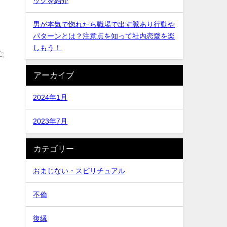
ックを紹介
、
男が本気で惚れたら職場で出す脈あり行動や
パターンとは？注意点を知って社内恋愛を楽
しもう！
た
アーカイブ
2024年1月
2023年7月
カテゴリー
おまじない・スピリチュアル
不倫
復縁