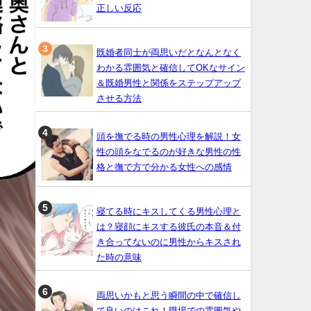
正しい反応
既婚者同士が両思いだとなんとなく
わかる雰囲気と確信してOKなサイン
＆既婚男性と関係をステップアップ
させる方法
頭を撫でる時の男性心理を解説！女
性の頭をなでるのが好きな男性の性
格と撫で方で分かる女性への感情
寝てる時にキスしてくる男性心理と
は？寝顔にキスする彼氏の本音＆付
き合ってないのに男性からキスされ
た時の意味
両思いかもと思う瞬間の中で確信し
て良いのはこれ！職場での雰囲気や