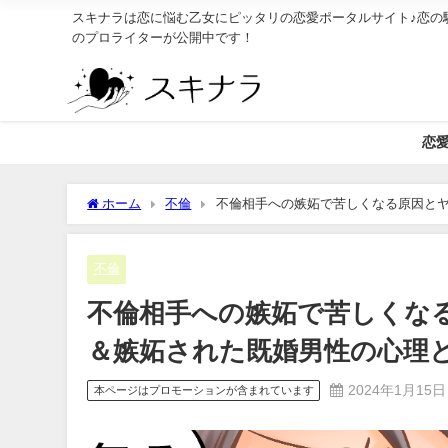
スキナラは恋に悩む乙女にピッタリの恋愛ポータルサイト♪恋の
のプロライターが公開中です！
恋
ホーム
不倫
不倫相手への嫉妬で苦しくなる原因と
影響
不倫
不倫相手への嫉妬で苦しくな
＆嫉妬された既婚男性の心理
2024年1月15日
本ページはプロモーションが含まれています