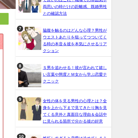
両思いの時だけの距離感、既婚男性
との確認方法
脇腹を触るのはどんな心理？男性が
ウエストあたりを狙ってつついてく
る時の本音＆彼を本気にさせるリア
クション
Ｓ男を追わせる！彼が言われて嬉し
い言葉や態度とＭ女から学ぶ恋愛テ
クニック
女性の体を見る男性の心理とは？全
身を上から下まで見てきたり胸を見
てくる意外と真面目な理由＆会話中
に見られる箇所で分かる彼の好意