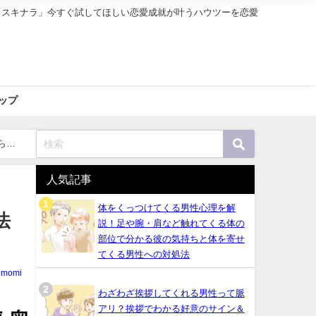
「スキナラ」今すぐ試してほしい恋愛成就が叶うハウツーを恋愛
ップ
らす
人気記事
体をくっつけてくる男性心理を解
法
説！足や腕・肩など触れてくる体の
部位で分かる彼の気持ちと体を寄せ
てくる男性への対処法
omomi
わざわざ挨拶してくれる男性って脈
アリ？挨拶でわかる好意のサイン＆