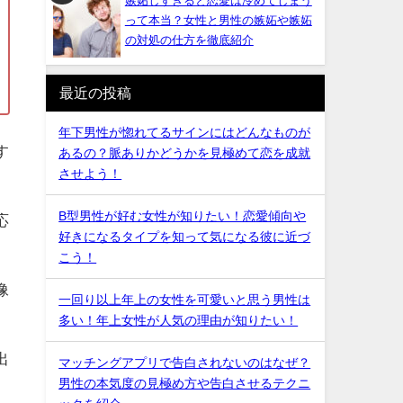
嫉妬しすぎると恋愛は冷めてしまう
って本当？女性と男性の嫉妬や嫉妬
の対処の仕方を徹底紹介
最近の投稿
年下男性が惚れてるサインにはどんなものが
す
あるの？脈ありかどうかを見極めて恋を成就
させよう！
B型男性が好む女性が知りたい！恋愛傾向や
応
好きになるタイプを知って気になる彼に近づ
こう！
像
一回り以上年上の女性を可愛いと思う男性は
多い！年上女性が人気の理由が知りたい！
出
マッチングアプリで告白されないのはなぜ？
男性の本気度の見極め方や告白させるテクニ