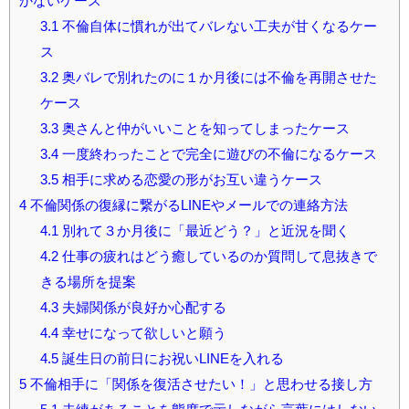
かないケース
3.1
不倫自体に慣れが出てバレない工夫が甘くなるケー
ス
3.2
奥バレで別れたのに１か月後には不倫を再開させた
ケース
3.3
奥さんと仲がいいことを知ってしまったケース
3.4
一度終わったことで完全に遊びの不倫になるケース
3.5
相手に求める恋愛の形がお互い違うケース
4
不倫関係の復縁に繋がるLINEやメールでの連絡方法
4.1
別れて３か月後に「最近どう？」と近況を聞く
4.2
仕事の疲れはどう癒しているのか質問して息抜きで
きる場所を提案
4.3
夫婦関係が良好か心配する
4.4
幸せになって欲しいと願う
4.5
誕生日の前日にお祝いLINEを入れる
5
不倫相手に「関係を復活させたい！」と思わせる接し方