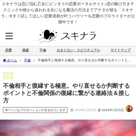
スキナラは恋に悩む乙女にピッタリの恋愛ポータルサイト♪恋の駆け引きテ
クニックや彼から追われる女になる魔法の方法までアナタが彼を「スキナ
ラ」今すぐ試してほしい恋愛成就が叶うハウツーを恋愛のプロライターが公
開中です！
恋愛
復縁
不倫
おまじない・スピリチュアル
サイトマップ
ホーム
不倫
不倫相手と復縁する極意。やり直せるか判断するポイントと不
倫関係の復縁に繋がる連絡法＆接し方
不倫
不倫相手と復縁する極意。やり直せるか判断する
ポイントと不倫関係の復縁に繋がる連絡法＆接し
方
本ページはプロモーションが含まれています
2024年1月15日
2024年1月15日