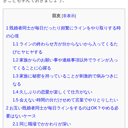
目次
[
非表示
]
1
既婚者同士が毎日だったり頻繁にラインをやり取りする時
の心境
1.1
ラインの終わらせ方が分からないから入ってくるた
びヒヤヒヤする
1.2
家族からのお願い事や連絡事項以外でラインが入っ
てくることに心躍る
1.3
家族に秘密を持っていることが刺激的で病みつきに
なる
1.4
久しぶりの恋愛が楽しくて仕方がない
1.5
会えない時間の分だけせめて言葉でやりとりしたい
2
お互い既婚者同士が毎日ラインをするのはOK？やめる必
要はないケース
2.1
同じ職場でかかわりが深い