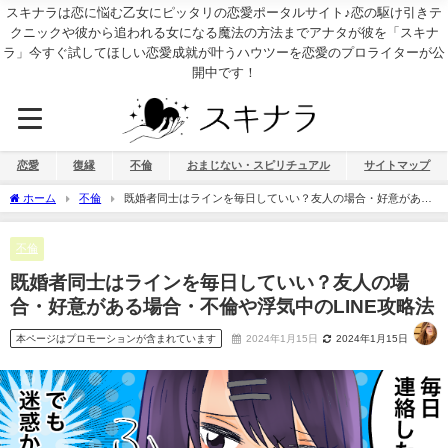
スキナラは恋に悩む乙女にピッタリの恋愛ポータルサイト♪恋の駆け引きテ
クニックや彼から追われる女になる魔法の方法までアナタが彼を「スキナ
ラ」今すぐ試してほしい恋愛成就が叶うハウツーを恋愛のプロライターが公
開中です！
恋愛
復縁
不倫
おまじない・スピリチュアル
サイトマップ
ホーム
不倫
既婚者同士はラインを毎日していい？友人の場合・好意がある
場合・不倫や浮気中のLINE攻略法
不倫
既婚者同士はラインを毎日していい？友人の場
合・好意がある場合・不倫や浮気中のLINE攻略法
本ページはプロモーションが含まれています
2024年1月15日
2024年1月15日