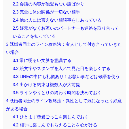
2.2
会話の内容が他愛もない話ばかり
2.3
完全に体の関係が一切ない相手
2.4
他の人には言えない相談事をしあっている
2.5
好意がなくお互いのパートナーも連絡を取り合って
いることを知っている
3
既婚者同士のライン攻略法：友人として付き合っていきた
い場合
3.1
常に明るい文脈を意識する
3.2
絵文字やスタンプを入れて見た目を楽しくする
3.3
LINEの中にも礼儀あり！お願い事などは敬語を使う
3.4
出かける約束は複数人が大前提
3.5
ラインやりとりの終わり時間を決めておく
4
既婚者同士のライン攻略法：異性として気になったり好意
がある場合
4.1
ひとまず恋愛ごっこを楽しんでおく
4.2
相手に楽しんでもらえることを心がける