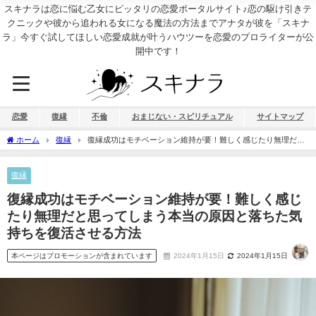
スキナラは恋に悩む乙女にピッタリの恋愛ポータルサイト♪恋の駆け引きテ
クニックや彼から追われる女になる魔法の方法までアナタが彼を「スキナ
ラ」今すぐ試してほしい恋愛成就が叶うハウツーを恋愛のプロライターが公
開中です！
恋愛
復縁
不倫
おまじない・スピリチュアル
サイトマップ
ホーム
復縁
復縁成功はモチベーション維持が要！難しく感じたり無理だと
思ってしまう本当の原因と落ちた気持ちを復活させる方法
復縁
復縁成功はモチベーション維持が要！難しく感じ
たり無理だと思ってしまう本当の原因と落ちた気
持ちを復活させる方法
本ページはプロモーションが含まれています
2024年1月15日
2024年1月15日