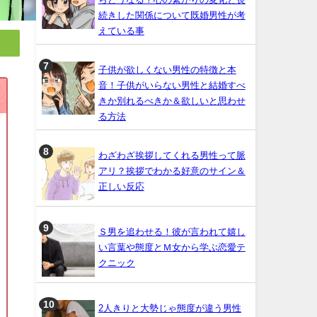
続きした関係について既婚男性が考
えている事
子供が欲しくない男性の特徴と本
音！子供がいらない男性と結婚すべ
きか別れるべきか＆欲しいと思わせ
る方法
わざわざ挨拶してくれる男性って脈
アリ？挨拶でわかる好意のサイン＆
正しい反応
Ｓ男を追わせる！彼が言われて嬉し
い言葉や態度とＭ女から学ぶ恋愛テ
クニック
2人きりと大勢じゃ態度が違う男性