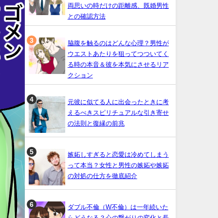
両思いの時だけの距離感、既婚男性
との確認方法
脇腹を触るのはどんな心理？男性が
ウエストあたりを狙ってつついてく
る時の本音＆彼を本気にさせるリア
クション
元彼に似てる人に出会ったときに考
えるべきスピリチュアルな引き寄せ
の法則と復縁の前兆
嫉妬しすぎると恋愛は冷めてしまう
って本当？女性と男性の嫉妬や嫉妬
の対処の仕方を徹底紹介
ダブル不倫（W不倫）は一年続いた
らどうなる？心の繋がりの変化と長