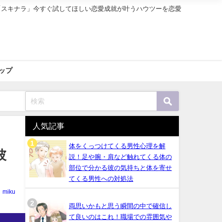
「スキナラ」今すぐ試してほしい恋愛成就が叶うハウツーを恋愛
ップ
人気記事
体をくっつけてくる男性心理を解
彼
説！足や腕・肩など触れてくる体の
部位で分かる彼の気持ちと体を寄せ
てくる男性への対処法
miku
両思いかもと思う瞬間の中で確信し
て良いのはこれ！職場での雰囲気や