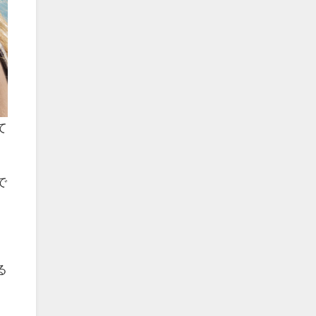
て
で
る