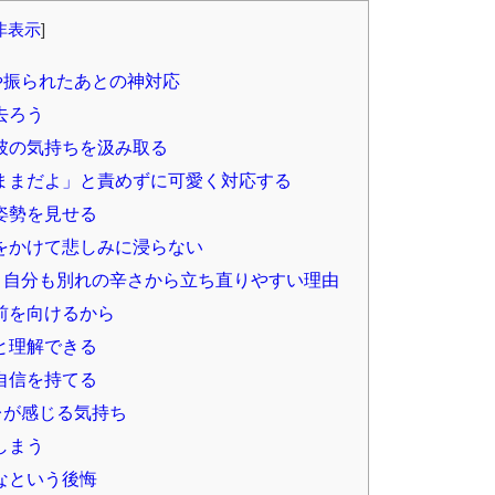
非表示
]
や振られたあとの神対応
去ろう
彼の気持ちを汲み取る
ままだよ」と責めずに可愛く対応する
姿勢を見せる
をかけて悲しみに浸らない
と自分も別れの辛さから立ち直りやすい理由
前を向けるから
と理解できる
自信を持てる
レが感じる気持ち
しまう
なという後悔