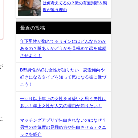
は何考えてるの？脈の有無判断＆態
度が違う理由
最近の投稿
年下男性が惚れてるサインにはどんなものが
あるの？脈ありかどうかを見極めて恋を成就
させよう！
が
B型男性が好む女性が知りたい！恋愛傾向や
好きになるタイプを知って気になる彼に近づ
こう！
一回り以上年上の女性を可愛いと思う男性は
多い！年上女性が人気の理由が知りたい！
に
マッチングアプリで告白されないのはなぜ？
男性の本気度の見極め方や告白させるテクニ
ックを紹介