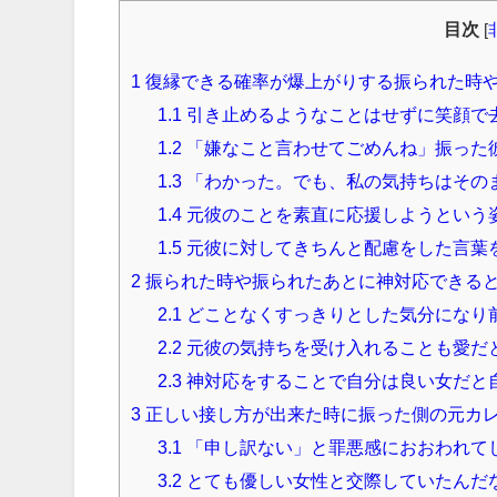
目次
[
1
復縁できる確率が爆上がりする振られた時
1.1
引き止めるようなことはせずに笑顔で
1.2
「嫌なこと言わせてごめんね」振った
1.3
「わかった。でも、私の気持ちはその
1.4
元彼のことを素直に応援しようという
1.5
元彼に対してきちんと配慮をした言葉
2
振られた時や振られたあとに神対応できる
2.1
どことなくすっきりとした気分になり
2.2
元彼の気持ちを受け入れることも愛だ
2.3
神対応をすることで自分は良い女だと
3
正しい接し方が出来た時に振った側の元カ
3.1
「申し訳ない」と罪悪感におおわれて
3.2
とても優しい女性と交際していたんだ