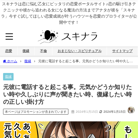
スキナラは恋に悩む乙女にピッタリの恋愛ポータルサイト♪恋の駆け引きテ
クニックや彼から追われる女になる魔法の方法までアナタが彼を「スキナ
ラ」今すぐ試してほしい恋愛成就が叶うハウツーを恋愛のプロライターが公
開中です！
恋愛
復縁
不倫
おまじない・スピリチュアル
サイトマップ
ホーム
復縁
元彼に電話すると起こる事。元気かどうか知りたい時や久しぶ
りに声が聞きたい時、復縁したい時の正しい掛け方
復縁
元彼に電話すると起こる事。元気かどうか知りた
い時や久しぶりに声が聞きたい時、復縁したい時
の正しい掛け方
本ページはプロモーションが含まれています
2024年1月15日
2024年1月15日