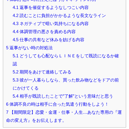
4.1
返事を催促するようなしつこい内容
4.2
読むことに負担がかかるような長文なライン
4.3
ネガティブで暗い気持ちになる内容
4.4
体調管理の悪さを責める内容
4.5
仕事の共有など休みを妨げる内容
5
返事がない時の対処法
5.1
どうしても心配ならＬＩＮＥをして既読になるか確
認
5.2
期間をあけて連絡してみる
5.3
彼が一人暮らしなら、買った飲み物などをドアの前
にかけてくる
5.4
相手が既読したことで”了解”という意味だと思う
6
体調不良の時は相手に合った気遣う行動をしよう！
7
【期間限定】恋愛・金運・仕事・人生…あなた専用の『運
命の変え方』をお伝えします。