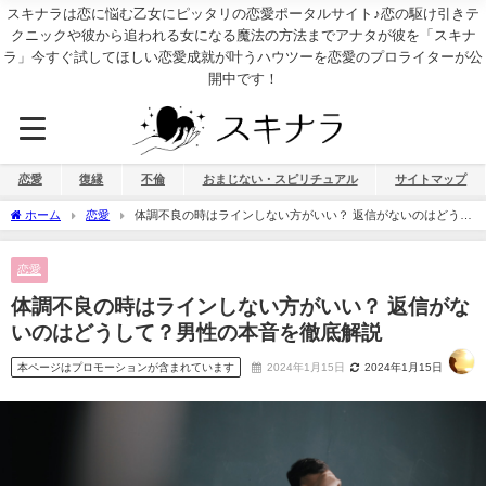
スキナラは恋に悩む乙女にピッタリの恋愛ポータルサイト♪恋の駆け引きテ
クニックや彼から追われる女になる魔法の方法までアナタが彼を「スキナ
ラ」今すぐ試してほしい恋愛成就が叶うハウツーを恋愛のプロライターが公
開中です！
恋愛
復縁
不倫
おまじない・スピリチュアル
サイトマップ
ホーム
恋愛
体調不良の時はラインしない方がいい？ 返信がないのはどうし
て？男性の本音を徹底解説
恋愛
体調不良の時はラインしない方がいい？ 返信がな
いのはどうして？男性の本音を徹底解説
本ページはプロモーションが含まれています
2024年1月15日
2024年1月15日