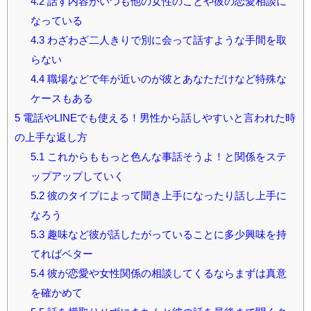
4.2
話す内容がいつも他の女性のことや彼の恋愛相談に
なっている
4.3
わざわざ二人きりで別に会って話すような手間を取
らない
4.4
職場などで年が近いのが彼とあなただけなど特殊な
ケースもある
5
電話やLINEでも使える！男性から話しやすいと言われた時
の上手な返し方
5.1
これからももっと色んな事話そうよ！と関係をステ
ップアップしていく
5.2
彼のタイプによって聞き上手になったり話し上手に
なろう
5.3
趣味など彼が話したがっていることに多少興味を持
てればベター
5.4
彼が恋愛や女性関係の相談してくるならまずは真意
を確かめて