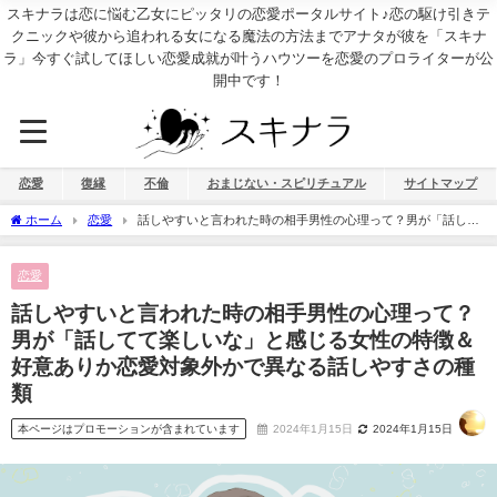
スキナラは恋に悩む乙女にピッタリの恋愛ポータルサイト♪恋の駆け引きテ
クニックや彼から追われる女になる魔法の方法までアナタが彼を「スキナ
ラ」今すぐ試してほしい恋愛成就が叶うハウツーを恋愛のプロライターが公
開中です！
恋愛
復縁
不倫
おまじない・スピリチュアル
サイトマップ
ホーム
恋愛
話しやすいと言われた時の相手男性の心理って？男が「話して
て楽しいな」と感じる女性の特徴＆好意ありか恋愛対象外かで異なる話しやすさの種
類
恋愛
話しやすいと言われた時の相手男性の心理って？
男が「話してて楽しいな」と感じる女性の特徴＆
好意ありか恋愛対象外かで異なる話しやすさの種
類
本ページはプロモーションが含まれています
2024年1月15日
2024年1月15日