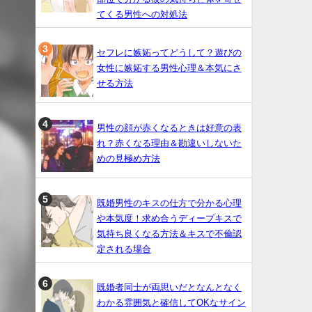
てくる男性への対処法
セフレに嫉妬ってどうして？遊びの
女性に嫉妬する男性心理＆本気にさ
せる方法
男性の顔が赤くなるときは好意の表
れ？赤くなる理由＆勘違いしないた
めの見極め方法
既婚男性のキスの仕方で分かる心理
や本気度！求め合うディープキスで
気持ち良くなる方法＆キスで不倫認
定される場合
既婚者同士が両思いだとなんとなく
わかる雰囲気と確信してOKなサイン