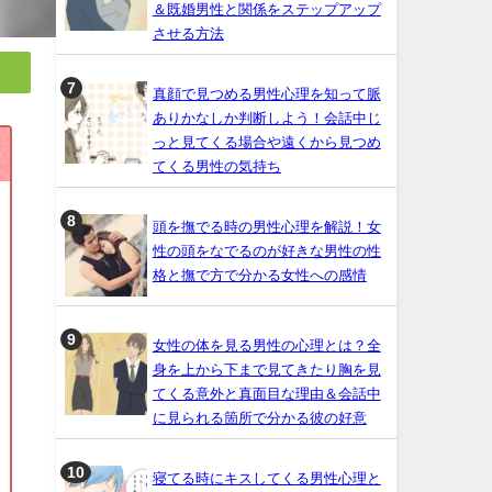
＆既婚男性と関係をステップアップ
させる方法
真顔で見つめる男性心理を知って脈
ありかなしか判断しよう！会話中じ
っと見てくる場合や遠くから見つめ
てくる男性の気持ち
頭を撫でる時の男性心理を解説！女
性の頭をなでるのが好きな男性の性
格と撫で方で分かる女性への感情
女性の体を見る男性の心理とは？全
身を上から下まで見てきたり胸を見
てくる意外と真面目な理由＆会話中
に見られる箇所で分かる彼の好意
寝てる時にキスしてくる男性心理と