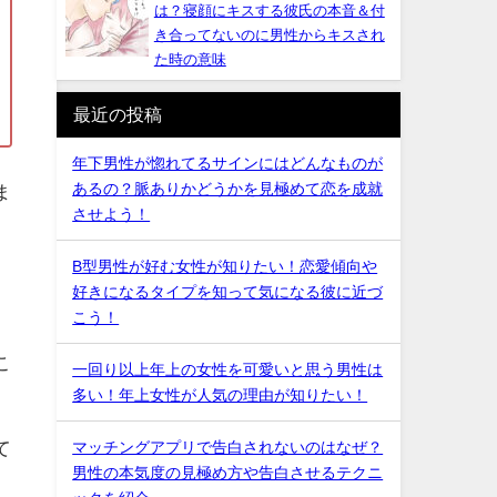
は？寝顔にキスする彼氏の本音＆付
き合ってないのに男性からキスされ
た時の意味
最近の投稿
年下男性が惚れてるサインにはどんなものが
あるの？脈ありかどうかを見極めて恋を成就
ま
させよう！
B型男性が好む女性が知りたい！恋愛傾向や
、
好きになるタイプを知って気になる彼に近づ
こう！
こ
一回り以上年上の女性を可愛いと思う男性は
多い！年上女性が人気の理由が知りたい！
て
マッチングアプリで告白されないのはなぜ？
男性の本気度の見極め方や告白させるテクニ