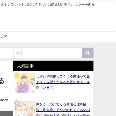
「スキナラ」今すぐ試してほしい恋愛成就が叶うハウツーを恋愛
ップ
人気記事
わざわざ挨拶してくれる男性って脈
る
アリ？挨拶でわかる好意のサイン＆
正しい反応
omomi
体をくっつけてくる男性心理を解
説！足や腕・肩など触れてくる体の
部位で分かる彼の気持ちと体を寄せ