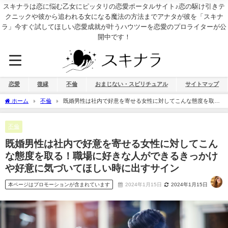
スキナラは恋に悩む乙女にピッタリの恋愛ポータルサイト♪恋の駆け引きテ
クニックや彼から追われる女になる魔法の方法までアナタが彼を「スキナ
ラ」今すぐ試してほしい恋愛成就が叶うハウツーを恋愛のプロライターが公
開中です！
恋愛
復縁
不倫
おまじない・スピリチュアル
サイトマップ
ホーム
不倫
既婚男性は社内で好意を寄せる女性に対してこんな態度を取
る！職場に好きな人ができるきっかけや好意に気づいてほしい時に出すサイン
不倫
既婚男性は社内で好意を寄せる女性に対してこん
な態度を取る！職場に好きな人ができるきっかけ
や好意に気づいてほしい時に出すサイン
本ページはプロモーションが含まれています
2024年1月15日
2024年1月15日