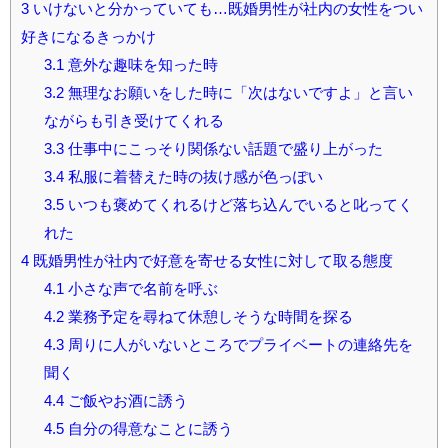
3
いけないと分かっていても…既婚男性が社内の女性をつい
好きになるきっかけ
3.1
意外な趣味を知った時
3.2
無理なお願いをした時に「次はないですよ」と言い
ながらも引き受けてくれる
3.3
仕事中にこっそり関係ない話題で盛り上がった
3.4
私服に着替えた時の抜け感が色っぽい
3.5
いつも褒めてくれるけど落ち込んでいると叱ってく
れた
4
既婚男性が社内で好意を寄せる女性に対して取る態度
4.1
小さな声で名前を呼ぶ
4.2
業務予定を尋ねて休憩しそうな時間を探る
4.3
周りに人がいないところでプライベートの連絡先を
聞く
4.4
ご飯やお酒に誘う
4.5
自分の得意なことに誘う