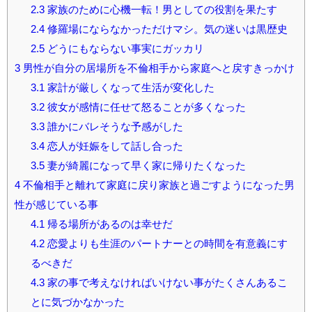
2.3
家族のために心機一転！男としての役割を果たす
2.4
修羅場にならなかっただけマシ。気の迷いは黒歴史
2.5
どうにもならない事実にガッカリ
3
男性が自分の居場所を不倫相手から家庭へと戻すきっかけ
3.1
家計が厳しくなって生活が変化した
3.2
彼女が感情に任せて怒ることが多くなった
3.3
誰かにバレそうな予感がした
3.4
恋人が妊娠をして話し合った
3.5
妻が綺麗になって早く家に帰りたくなった
4
不倫相手と離れて家庭に戻り家族と過ごすようになった男
性が感じている事
4.1
帰る場所があるのは幸せだ
4.2
恋愛よりも生涯のパートナーとの時間を有意義にす
るべきだ
4.3
家の事で考えなければいけない事がたくさんあるこ
とに気づかなかった