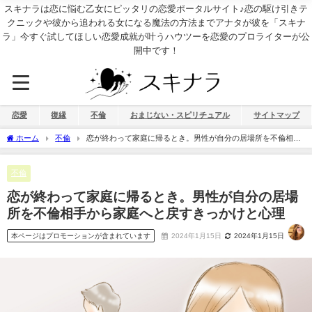
スキナラは恋に悩む乙女にピッタリの恋愛ポータルサイト♪恋の駆け引きテ
クニックや彼から追われる女になる魔法の方法までアナタが彼を「スキナ
ラ」今すぐ試してほしい恋愛成就が叶うハウツーを恋愛のプロライターが公
開中です！
恋愛
復縁
不倫
おまじない・スピリチュアル
サイトマップ
ホーム
不倫
恋が終わって家庭に帰るとき。男性が自分の居場所を不倫相手
から家庭へと戻すきっかけと心理
不倫
恋が終わって家庭に帰るとき。男性が自分の居場
所を不倫相手から家庭へと戻すきっかけと心理
本ページはプロモーションが含まれています
2024年1月15日
2024年1月15日