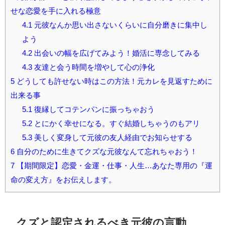
せな恋愛を手に入れる極意
4.1
元彼なんか思い出さないくらいに自分磨きに集中し
よう
4.2
出会いの幅を広げてみよう！婚活に専念してみる
4.3
友達と会う時間を増やして心の浄化
5
どうしても許せない時はこの方法！元カレを見返すために
出来る事
5.1
復縁してコテンパンに振っちゃおう
5.2
とにかく幸せになる。すぐ結婚しちゃうのもアリ
5.3
美しく変身して元彼の友人経由でお知らせする
6
自分のために生きてクズな元彼なんて忘れちゃおう！
7
【期間限定】恋愛・金運・仕事・人生…あなた専用の『運
命の変え方』をお伝えします。
クズと認定されるべき元彼の言動