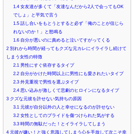
1.4
女友達が多くて「友達なんだから2人で会ってもOK
でしょ」と平気で言う
1.5
話し合いをもとうとすると必ず「俺のことが信じら
れないのか！」と怒鳴る
1.6
自分が悪いのに責めると泣いてすがってくる
2
別れから時間が経ってもクズな元カレにイライラし続けて
しまう女性の特徴
2.1
男性にすぐ依存するタイプ
2.2
自分がかけた時間以上に男性にも愛されたいタイプ
2.3
外見重視で男性を選ぶタイプ
2.4
思い込みが激しくて悲劇のヒロインになるタイプ
3
クズな元彼を許せない気持ちの原因
3.1
元彼が自分以外の人と幸せになるのが許せない
3.2
女性としてのプライドを傷つけられた気がする
3.3
時間の無駄だった！とイライラしてしまう
4
元彼が嫌い！と強く意識してしまう心を手放して次こそ幸