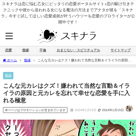
スキナラは恋に悩む乙女にピッタリの恋愛ポータルサイト♪恋の駆け引きテ
クニックや彼から追われる女になる魔法の方法までアナタが彼を「スキナ
ラ」今すぐ試してほしい恋愛成就が叶うハウツーを恋愛のプロライターが公
開中です！
恋愛
復縁
不倫
おまじない・スピリチュアル
サイトマップ
ホーム
復縁
こんな元カレはクズ！嫌われて当然な言動＆イライラの原因と
元カレを忘れて幸せな恋愛を手に入れる極意
復縁
こんな元カレはクズ！嫌われて当然な言動＆イラ
イラの原因と元カレを忘れて幸せな恋愛を手に入
れる極意
本ページはプロモーションが含まれています
2024年1月15日
2024年1月15日