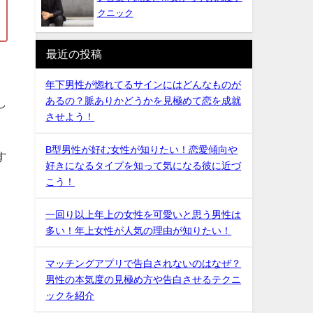
クニック
最近の投稿
。
年下男性が惚れてるサインにはどんなものが
あるの？脈ありかどうかを見極めて恋を成就
し
させよう！
B型男性が好む女性が知りたい！恋愛傾向や
す
好きになるタイプを知って気になる彼に近づ
こう！
一回り以上年上の女性を可愛いと思う男性は
多い！年上女性が人気の理由が知りたい！
マッチングアプリで告白されないのはなぜ？
男性の本気度の見極め方や告白させるテクニ
ックを紹介