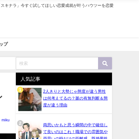
「スキナラ」今すぐ試してほしい恋愛成就が叶うハウツーを恋愛
ップ
人気記事
2人きりと大勢じゃ態度が違う男性
ン
は何考えてるの？脈の有無判断＆態
度が違う理由
miku
両思いかもと思う瞬間の中で確信し
て良いのはこれ！職場での雰囲気や
両思いの時だけの距離感、既婚男性