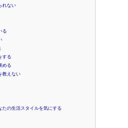
られない
いる
い
法
をする
褒める
を教えない
なたの生活スタイルを気にする