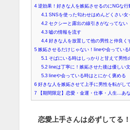
4
逆効果！好きな人を嫉妬させるのにNGな行
4.1
SNSを使った匂わせはめんどくさい女
4.2
セクシーと露出の線引きがなってない
4.3
嘘の情報を流す
4.4
好きな人を放置して他の男性と仲良く
5
嫉妬させるだけじゃない！lineや会ってい
5.1
そばにいる時はしっかりと甘えて男性
5.2
lineは丁寧に！嫉妬させた後は優しい
5.3
lineや会っている時はとにかく褒める
6
好きな人を嫉妬させて上手に男性を転がし
7
【期間限定】恋愛・金運・仕事・人生…あ
恋愛上手さんは必ずしてる