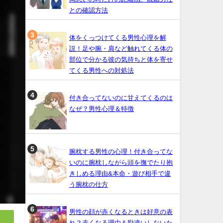
との確認方法
体をくっつけてくる男性心理を解
説！足や腕・肩など触れてくる体の
部位で分かる彼の気持ちと体を寄せ
てくる男性への対処法
付き合ってないのに甘えてくるのは
なぜ？男性心理＆特徴
腕枕する男性の心理！付き合ってな
いのに腕枕しながら頭を撫でたり抱
きしめる理由&本命・遊び相手で違
う腕枕の仕方
男性の顔が赤くなるときは好意の表
れ？赤くなる理由＆勘違いしないた