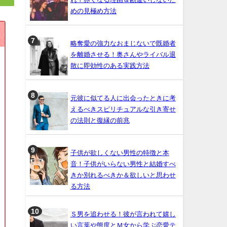
めの見極め方法
略奪愛の強力なおまじないで既婚者
を離婚させる！奥さんやライバル退
散に即効性のある実践方法
元彼に似てる人に出会ったときに考
えるべきスピリチュアルな引き寄せ
の法則と復縁の前兆
子供が欲しくない男性の特徴と本
音！子供がいらない男性と結婚すべ
きか別れるべきか＆欲しいと思わせ
る方法
Ｓ男を追わせる！彼が言われて嬉し
い言葉や態度とＭ女から学ぶ恋愛テ