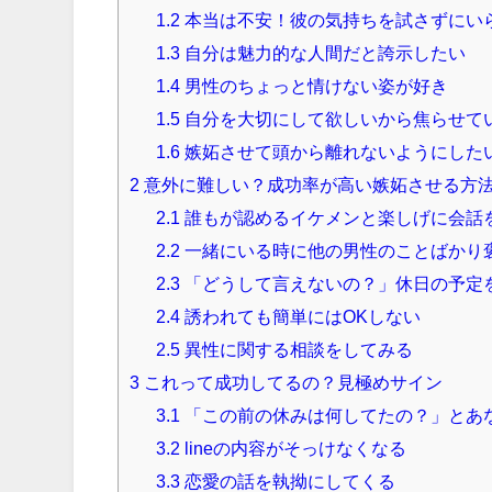
1.2
本当は不安！彼の気持ちを試さずにい
1.3
自分は魅力的な人間だと誇示したい
1.4
男性のちょっと情けない姿が好き
1.5
自分を大切にして欲しいから焦らせて
1.6
嫉妬させて頭から離れないようにした
2
意外に難しい？成功率が高い嫉妬させる方
2.1
誰もが認めるイケメンと楽しげに会話
2.2
一緒にいる時に他の男性のことばかり
2.3
「どうして言えないの？」休日の予定
2.4
誘われても簡単にはOKしない
2.5
異性に関する相談をしてみる
3
これって成功してるの？見極めサイン
3.1
「この前の休みは何してたの？」とあ
3.2
lineの内容がそっけなくなる
3.3
恋愛の話を執拗にしてくる