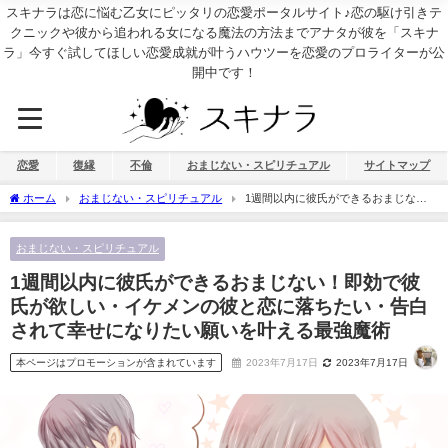
スキナラは恋に悩む乙女にピッタリの恋愛ポータルサイト♪恋の駆け引きテ
クニックや彼から追われる女になる魔法の方法までアナタが彼を「スキナ
ラ」今すぐ試してほしい恋愛成就が叶うハウツーを恋愛のプロライターが公
開中です！
恋愛
復縁
不倫
おまじない・スピリチュアル
サイトマップ
ホーム
おまじない・スピリチュアル
1週間以内に彼氏ができるおまじな
い！即効で彼氏が欲しい・イケメンの彼と恋に落ちたい・告白されて幸せになりたい
願いを叶える最強魔術
おまじない・スピリチュアル
1週間以内に彼氏ができるおまじない！即効で彼
氏が欲しい・イケメンの彼と恋に落ちたい・告白
されて幸せになりたい願いを叶える最強魔術
本ページはプロモーションが含まれています
2023年7月17日
2023年7月17日