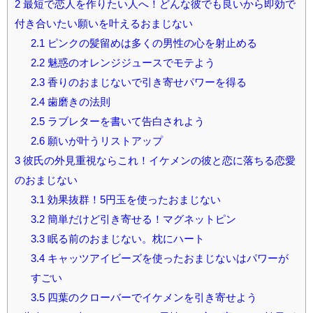
2
最短で恋人を作りたい人へ！どんな彼でも良いから即効で
付き合いたい願いを叶えるおまじない
2.1
ピンクの髪留めは多くの男性の心を射止める
2.2
魅惑のオレンジジュースでモテよう
2.3
香りのおまじないで引き寄せパワーを得る
2.4
歯磨きの法則
2.5
ラブレターを書いて告白されよう
2.6
願いが叶うリストアップ
3
彼氏の外見重視ならこれ！イケメンの彼と恋に落ちる恋愛
のおまじない
3.1
効果抜群！5円玉を使ったおまじない
3.2
簡単だけど引き寄せる！マグネットピン
3.3
眠る前のおまじない。枕にハート
3.4
キャッツアイビーズを使ったおまじないはパワーが
すごい
3.5
四葉のクローバーでイケメンを引き寄せよう