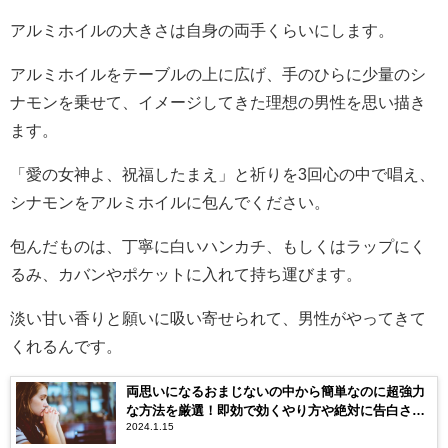
アルミホイルの大きさは自身の両手くらいにします。
アルミホイルをテーブルの上に広げ、手のひらに少量のシ
ナモンを乗せて、イメージしてきた理想の男性を思い描き
ます。
「愛の女神よ、祝福したまえ」と祈りを3回心の中で唱え、
シナモンをアルミホイルに包んでください。
包んだものは、丁寧に白いハンカチ、もしくはラップにく
るみ、カバンやポケットに入れて持ち運びます。
淡い甘い香りと願いに吸い寄せられて、男性がやってきて
くれるんです。
両思いになるおまじないの中から簡単なのに超強力
な方法を厳選！即効で効くやり方や絶対に告白され
2024.1.15
るおまじない