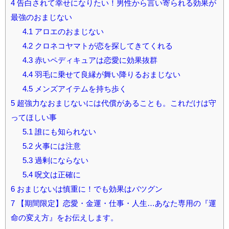
4
告白されて幸せになりたい！男性から言い寄られる効果が
最強のおまじない
4.1
アロエのおまじない
4.2
クロネコヤマトが恋を探してきてくれる
4.3
赤いペディキュアは恋愛に効果抜群
4.4
羽毛に乗せて良縁が舞い降りるおまじない
4.5
メンズアイテムを持ち歩く
5
超強力なおまじないには代償があることも。これだけは守
ってほしい事
5.1
誰にも知られない
5.2
火事には注意
5.3
過剰にならない
5.4
呪文は正確に
6
おまじないは慎重に！でも効果はバツグン
7
【期間限定】恋愛・金運・仕事・人生…あなた専用の『運
命の変え方』をお伝えします。