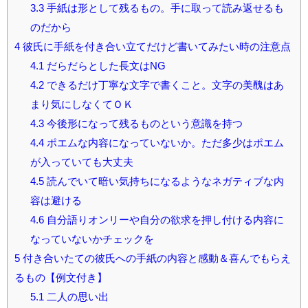
3.3
手紙は形として残るもの。手に取って読み返せるも
のだから
4
彼氏に手紙を付き合い立てだけど書いてみたい時の注意点
4.1
だらだらとした長文はNG
4.2
できるだけ丁寧な文字で書くこと。文字の美醜はあ
まり気にしなくてＯＫ
4.3
今後形になって残るものという意識を持つ
4.4
ポエムな内容になっていないか。ただ多少はポエム
が入っていても大丈夫
4.5
読んでいて暗い気持ちになるようなネガティブな内
容は避ける
4.6
自分語りオンリーや自分の欲求を押し付ける内容に
なっていないかチェックを
5
付き合いたての彼氏への手紙の内容と感動＆喜んでもらえ
るもの【例文付き】
5.1
二人の思い出