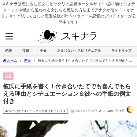
スキナラは恋に悩む乙女にピッタリの恋愛ポータルサイト♪恋の駆け引きテ
クニックや彼から追われる女になる魔法の方法までアナタが彼を「スキナ
ラ」今すぐ試してほしい恋愛成就が叶うハウツーを恋愛のプロライターが公
開中です！
恋愛
復縁
不倫
おまじない・スピリチュアル
サイトマップ
ホーム
恋愛
彼氏に手紙を書く！付き合いたてでも喜んでもらえる理由とシ
チュエーション＆彼への手紙の例文付き
恋愛
彼氏に手紙を書く！付き合いたてでも喜んでもら
える理由とシチュエーション＆彼への手紙の例文
付き
本ページはプロモーションが含まれています
2024年1月15日
2024年1月15日