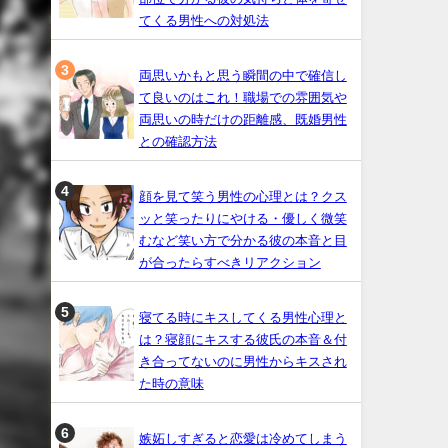
てくる男性への対処法
両思いかもと思う瞬間の中で確信し
て良いのはこれ！職場での雰囲気や
両思いの時だけの距離感、既婚男性
との確認方法
顔を見て笑う男性の心理とは？クス
ッと笑ったりにやける・優しく微笑
むなど笑い方で分かる彼の本音と目
が合ったらすべきリアクション
寝てる時にキスしてくる男性心理と
は？寝顔にキスする彼氏の本音＆付
き合ってないのに男性からキスされ
た時の意味
嫉妬しすぎると恋愛は冷めてしまう