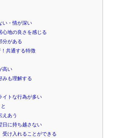
ない・情が深い
居心地の良さを感じる
部分がある
析！共通する特徴
が高い
好みも理解する
ライトな行為が多い
こと
伝えあう
翌日に持ち越さない
。受け入れることができる