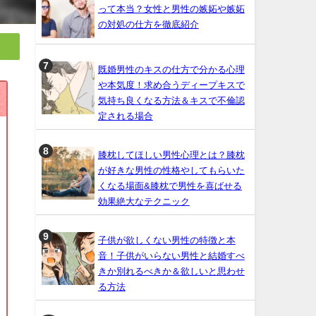
って本当？女性と男性の嫉妬や嫉妬
の対処の仕方を徹底紹介
既婚男性のキスの仕方で分かる心理
や本気度！求め合うディープキスで
気持ち良くなる方法＆キスで不倫認
定される場合
膝枕してほしい男性心理とは？膝枕
が好きな男性の性格やしてもらいた
くなる場面&膝枕で男性を喜ばせる
効果絶大なテクニック
子供が欲しくない男性の特徴と本
音！子供がいらない男性と結婚すべ
きか別れるべきか＆欲しいと思わせ
る方法