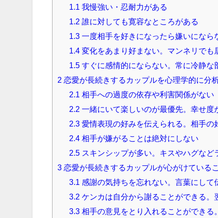
1.1
我慢強い・忍耐力がある
1.2
誰に対しても寛容なところがある
1.3
一度相手を好きになったら嫌いになら
1.4
変化をあまり好まない。マンネリでも
1.5
すぐに感情的にならない。常に冷静な
2
恋愛が長続きするカップルを心理学的に分
2.1
相手への過度の依存や利害関係がない
2.2
一緒にいて楽しいのが最優先。幸せ度
2.3
愛情表現の好みを伝えられる。相手の
2.4
相手が嫌がることは絶対にしない
2.5
スキンシップが多い。キスやハグなど
3
恋愛が長続きするカップルが心がけている
3.1
感謝の気持ちを忘れない。言葉にして
3.2
ケンカは自分から謝ることができる。
3.3
相手の意見をとり入れることができる