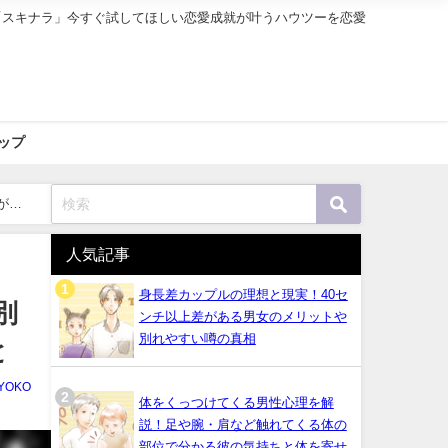
「スキナラ」今すぐ試してほしい恋愛成就が叶うハウツーを恋愛
ップ
がけ
人気記事
身長差カップルの理想と現実！40セ
別
ンチ以上差がある男女のメリットや
別れやすい噂の真相
と
YOKO
体をくっつけてくる男性心理を解
説！足や腕・肩など触れてくる体の
部位で分かる彼の気持ちと体を寄せ