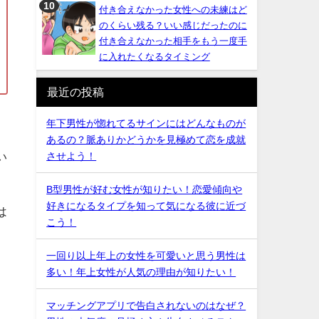
付き合えなかった女性への未練はど
のくらい残る？いい感じだったのに
付き合えなかった相手をもう一度手
に入れたくなるタイミング
最近の投稿
年下男性が惚れてるサインにはどんなものが
あるの？脈ありかどうかを見極めて恋を成就
い
させよう！
B型男性が好む女性が知りたい！恋愛傾向や
好きになるタイプを知って気になる彼に近づ
は
こう！
一回り以上年上の女性を可愛いと思う男性は
多い！年上女性が人気の理由が知りたい！
マッチングアプリで告白されないのはなぜ？