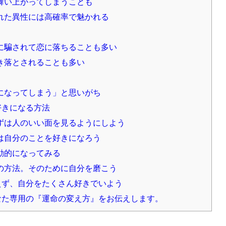
舞い上がってしまうことも
れた異性には高確率で魅かれる
に騙されて恋に落ちることも多い
き落とされることも多い
になってしまう」と思いがち
好きになる方法
ずは人のいい面を見るようにしよう
は自分のことを好きになろう
動的になってみる
の方法。そのために自分を磨こう
えず、自分をたくさん好きでいよう
なた専用の『運命の変え方』をお伝えします。