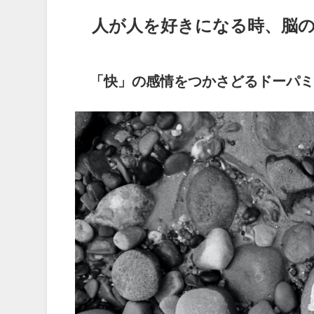
人が人を好きになる時、脳
「快」の感情をつかさどるドーパミ