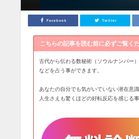
Facebook
Twitter
こちらの記事を読む前に必ずご覧く
古代から伝わる数秘術（ソウルナンバー
などを占う事ができます。
あなたの自分でも気がいていない潜在意
人生さえも驚くほどの好転反応を感じる