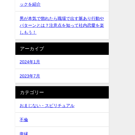
ックを紹介
男が本気で惚れたら職場で出す脈あり行動や
パターンとは？注意点を知って社内恋愛を楽
しもう！
アーカイブ
2024年1月
2023年7月
カテゴリー
おまじない・スピリチュアル
不倫
復縁