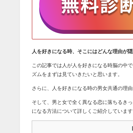
人を好きになる時、そこにはどんな理由が隠
この記事では人が人を好きになる時脳の中で
ズムをまずは見ていきたいと思います。
さらに、人を好きになる時の男女共通の理由
そして、男と女で全く異なる恋に落ちるきっ
になる方法について詳しくご紹介しています